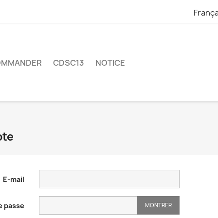
França
OMMANDER
CDSC13
NOTICE
pte
E-mail
e passe
MONTRER