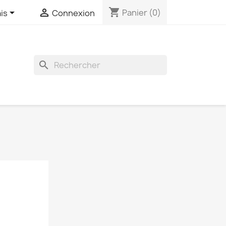
shopping_cart


Panier
(0)
is
Connexion
search