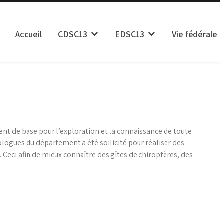
Accueil
CDSC13
EDSC13
Vie fédérale
isme des Bouches du Rhône
ent de base pour l’exploration et la connaissance de toute
éologues du département a été sollicité pour réaliser des
Ceci afin de mieux connaître des gîtes de chiroptères, des