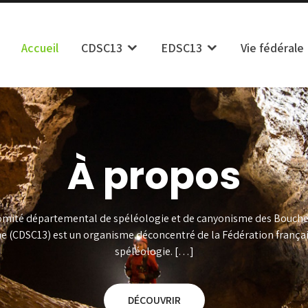
Accueil
CDSC13
EDSC13
Vie fédérale
isme des Bouches du Rhône
À propos
omité départemental de spéléologie et de canyonisme des Bouche
e (CDSC13) est un organisme déconcentré de la Fédération françai
spéléologie. […]
DÉCOUVRIR