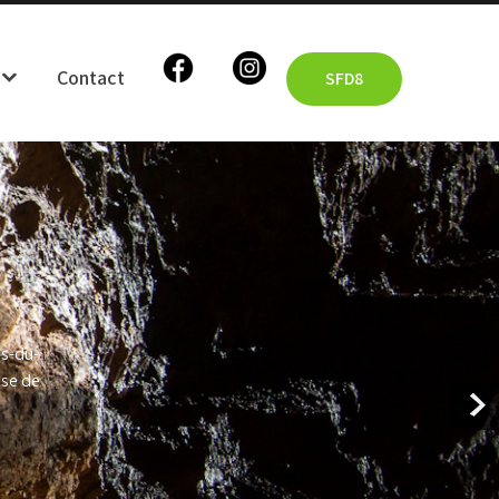
Contact
SFD8
s-du-
se de