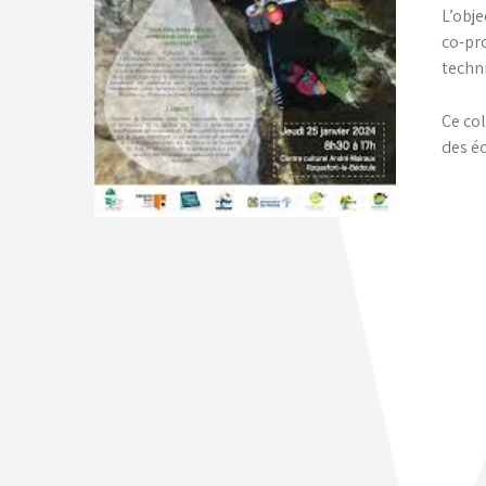
L’obje
co-pr
techni
Ce co
des é