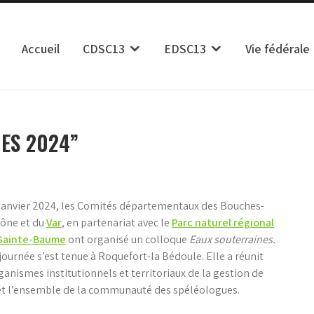
Accueil
CDSC13
EDSC13
Vie fédérale
isme des Bouches du Rhône
ES 2024”
 janvier 2024, les Comités départementaux des Bouches-
ône et du
Var
, en partenariat avec le
Parc naturel régional
 Sainte-Baume
ont organisé un colloque
Eaux souterraines.
journée s’est tenue à Roquefort-la Bédoule. Elle a réunit
ganismes institutionnels et territoriaux de la gestion de
 et l’ensemble de la communauté des spéléologues.