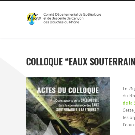
Skip
to
content
CDSC13
Comité Départemental de Spéléologie et de Canyon
COLLOQUE “EAUX SOUTERRAIN
Le 25
du-Rh
de la
Cette 
les or
l’eau