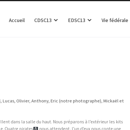
Accueil
CDSC13
EDSC13
Vie fédérale
isme des Bouches du Rhône
, Lucas, Olivier, Anthony, Eric (notre photographe), Mickaël et
lent dans la salle du haut. Nous préparons à l’extérieur les kits
e. Quatre pirates
nous attendent, l’un d’eux nous conte une