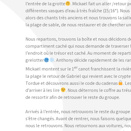
l’entrée de la grotte
. Mickaël fait un aller /retour
différentes vasques d’eau à très fraîche (15/16°). Nou
alors des chants très anciens et nous trouvons la sal
la plage de sable, de nous restaurer et de chercher u
Nous repartons, trouvons la boîte et nous décidons de
compartiment caché qui nous demande de traverser la 
l’endroit où le trésor est caché. Au moment de repart
grelotter
. Anthony décide rapidement de les rame
er
Mickaël montent sur le 1
canot franchissent la riviè
la plage le retour de Gabriel qui revient avec le cryp
Tordue et découvrons aussi le code du cadenas
. L
d’arriver à les lire
. Nous déterrons le coffre au trés
de ressortir afin de retrouver le reste du groupe.
Arrivés à l’entrée, nous retrouvons le reste du group
s’être changés. Avant de rentrer, nous faisons quelq
nous le retrouvons. Nous retournons aux voitures, no