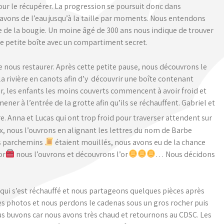
 pour le récupérer. La progression se poursuit donc dans
s avons de l’eau jusqu’à la taille par moments. Nous entendons
le de la bougie. Un moine âgé de 300 ans nous indique de trouver
ne petite boîte avec un compartiment secret.
 nous restaurer. Après cette petite pause, nous découvrons le
rivière en canots afin d’y découvrir une boîte contenant
ir, les enfants les moins couverts commencent à avoir froid et
ner à l’entrée de la grotte afin qu’ils se réchauffent. Gabriel et
re. Anna et Lucas qui ont trop froid pour traverser attendent sur
tex, nous l’ouvrons en alignant les lettres du nom de Barbe
es parchemins
étaient mouillés, nous avons eu de la chance
or
nous l’ouvrons et découvrons l’or
… Nous décidons
e qui s’est réchauffé et nous partageons quelques pièces après
ues photos et nous perdons le cadenas sous un gros rocher puis
us buvons car nous avons très chaud et retournons au CDSC. Les