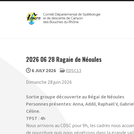
Skip
to
content
CDSC13
Comité Départemental de Spéléologie et de Canyon
2026 06 28 Ragaie de Néoules
6 JULY 2026
EDSC13
Dimanche 28 juin 2026
Sortie groupe découverte au Régaï de Néoules
Personnes présentes: Anna, Addil, Raphaël V, Gabriel
Céline.
TPST : 4h
Nous arrivons au CDSC pour 9h, les cadres nous accueil
de nourriture puis nous pénétrons dans la grande sall