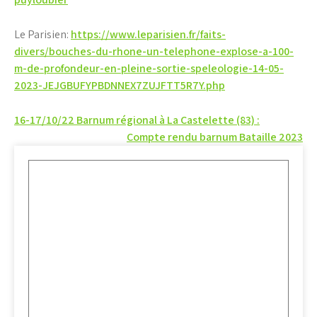
Le Parisien:
https://www.leparisien.fr/faits-
divers/bouches-du-rhone-un-telephone-explose-a-100-
m-de-profondeur-en-pleine-sortie-speleologie-14-05-
2023-JEJGBUFYPBDNNEX7ZUJFTT5R7Y.php
Post
16-17/10/22 Barnum régional à La Castelette (83) :
Compte rendu barnum Bataille 2023
navigation