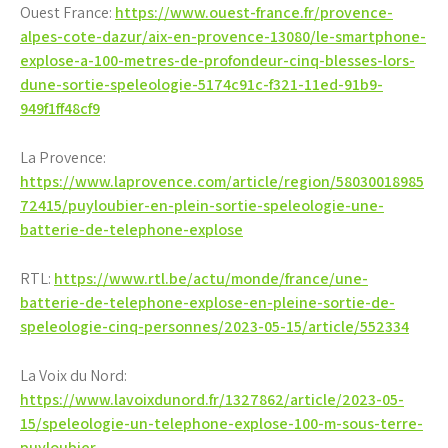
Ouest France:
https://www.ouest-france.fr/provence-
alpes-cote-dazur/aix-en-provence-13080/le-smartphone-
explose-a-100-metres-de-profondeur-cinq-blesses-lors-
dune-sortie-speleologie-5174c91c-f321-11ed-91b9-
949f1ff48cf9
La Provence:
https://www.laprovence.com/article/region/58030018985
72415/puyloubier-en-plein-sortie-speleologie-une-
batterie-de-telephone-explose
RTL:
https://www.rtl.be/actu/monde/france/une-
batterie-de-telephone-explose-en-pleine-sortie-de-
speleologie-cinq-personnes/2023-05-15/article/552334
La Voix du Nord:
https://www.lavoixdunord.fr/1327862/article/2023-05-
15/speleologie-un-telephone-explose-100-m-sous-terre-
puyloubier