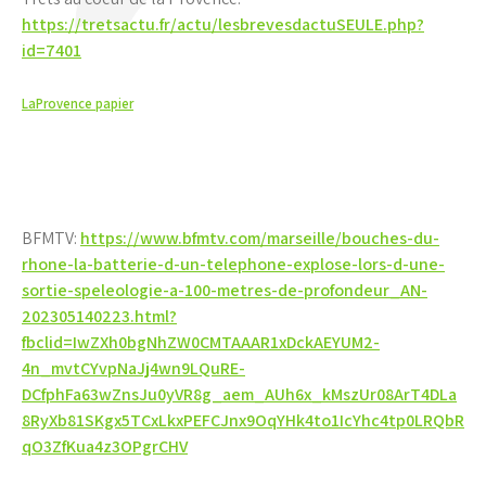
https://tretsactu.fr/actu/lesbrevesdactuSEULE.php?
id=7401
LaProvence papier
BFMTV:
https://www.bfmtv.com/marseille/bouches-du-
rhone-la-batterie-d-un-telephone-explose-lors-d-une-
sortie-speleologie-a-100-metres-de-profondeur_AN-
202305140223.html?
fbclid=IwZXh0bgNhZW0CMTAAAR1xDckAEYUM2-
4n_mvtCYvpNaJj4wn9LQuRE-
DCfphFa63wZnsJu0yVR8g_aem_AUh6x_kMszUr08ArT4DLa
8RyXb81SKgx5TCxLkxPEFCJnx9OqYHk4to1IcYhc4tp0LRQbR
qO3ZfKua4z3OPgrCHV