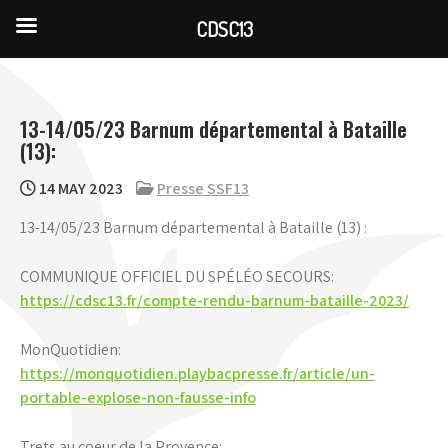
CDSC13
Skip
to
content
13-14/05/23 Barnum départemental à Bataille
(13):
14 MAY 2023
Presse SSF13
13-14/05/23 Barnum départemental à Bataille (13) :
COMMUNIQUE OFFICIEL DU SPÉLÉO SECOURS:
https://cdsc13.fr/compte-rendu-barnum-bataille-2023/
MonQuotidien:
https://monquotidien.playbacpresse.fr/article/un-
portable-explose-non-fausse-info
Trets au coeur de la Provence: